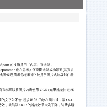
是抵擋 Spam 的技術是用『內容』來過濾 。
一丈， spammer 也在思考如何避開過濾成功滲透(其實多
改成圖像吧,看看你怎麼濾? 於是乎圖片式垃圾郵件產
稱可以將圖片內容使用 OCR (光學辨識技術)將
文字並不會”規規矩 矩”的放在圖片裡，讓 OCR
，就能讓 OCR 的辨識效果大為下降，這些步驟