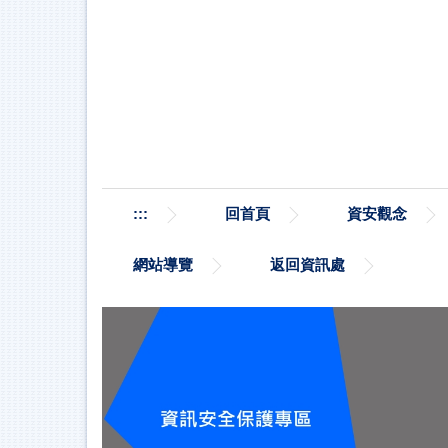
跳
到
主
要
內
容
區
:::
回首頁
資安觀念
網站導覽
返回資訊處