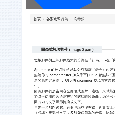
首頁
各類攻擊行為
病毒類
:::
圖像式垃圾郵件 (Image Spam)
垃圾郵件與正常郵件最大的分野在『行為』不在『內
Spammer 的技術發展,就是針對藉著『愚弄』內容過濾 (
無論你的 contents filter 加入千百條 ru
為閃躲內容過濾)， 聰明的 spammer 發現內
生。
因為郵件的廣告內容全部做成圖片，這樣一來就能
於是乎使用內容過濾技術的防堵軟體廠商，紛紛出來為
圖片內的文字圖形轉換成文字。
再進一步加以過濾。這個理論並沒有錯，但實質上只
很精準的辨識出文字，多加幾個簡單的步驟，比如將