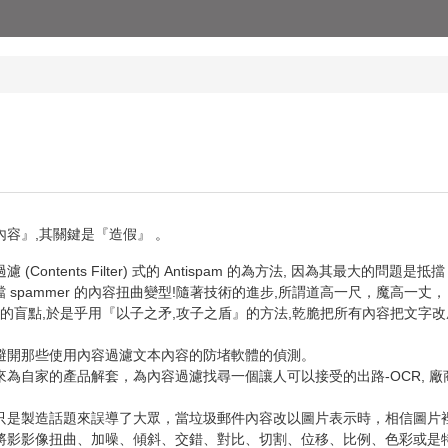
容』,其關鍵是『造假』 。
Contents Filter) 式的 Antispam 的為方法, 因為其最大的問題
le 都無法抵檔 spammer 的內容扭曲變型!隨著技術的進步,所謂道高一尺，魔高
容過濾的盲點,於是乎用『以子之矛,攻子之盾』的方法,乾脆把所有內容把文字
避開那些使用內容過濾文本內容的防堵軟體的偵測。
自家的產品解套，為內容過濾找尋一個讓人可以接受的出路-OCR, 廠商宣
是製造話題來誤導了大眾，當垃圾郵件內容改以圖片表示時，相信圖片裡的
影影像扭曲、加噪、傾斜、交錯、對比、切割、位移、比例、色彩或是特效