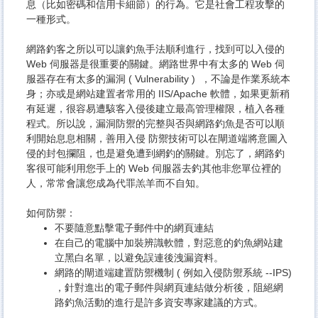
息（比如密碼和信用卡細節）的行為。它是社會工程攻擊的
一種形式。
網路釣客之所以可以讓釣魚手法順利進行，找到可以入侵的
Web 伺服器是很重要的關鍵。網路世界中有太多的 Web 伺
服器存在有太多的漏洞 ( Vulnerability ) ，不論是作業系統本
身；亦或是網站建置者常用的 IIS/Apache 軟體，如果更新稍
有延遲，很容易遭駭客入侵後建立最高管理權限，植入各種
程式。所以說，漏洞防禦的完整與否與網路釣魚是否可以順
利開始息息相關，善用入侵 防禦技術可以在閘道端將意圖入
侵的封包攔阻，也是避免遭到網釣的關鍵。別忘了，網路釣
客很可能利用您手上的 Web 伺服器去釣其他非您單位裡的
人，常常會讓您成為代罪羔羊而不自知。
如何防禦：
不要隨意點擊電子郵件中的網頁連結
在自己的電腦中加裝辨識軟體，對惡意的釣魚網站建
立黑白名單，以避免誤連後洩漏資料。
網路的閘道端建置防禦機制 ( 例如入侵防禦系統 --IPS)
，針對進出的電子郵件與網頁連結做分析後，阻絕網
路釣魚活動的進行是許多資安專家建議的方式。