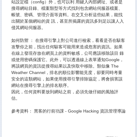
站設定檔（config）外，也可以利 用鍵入內部網址、或者是
搜尋網站目錄、檔案類型等方式找到包含網站伺服器檔案、
帳號、密碼、管理介面等資料。在交叉分析這些結果，能找
出關於某個網站的資 訊，甚至所揭露的資訊多到足以讓人入
侵其網站伺服器。
如何防禦 ： 在搜尋引擎上對公司進行檢索，看看是否在駭客
攻擊你之前，找出任何駭客可能用來造成危害的資訊。如果
在線上發現存放在網頁上的資料敏感，公司應該移除該目 錄
或使用密碼保護它。此外，可以透過線上表單通知Google，
將該網頁的資訊從搜尋結果以及快取中移除。類似像 The
Weather Channel，排名的順位影響能見度，卻要同時考量
安全的這類網站，如果使用搜尋引擎排除協定，將會損害該
網站在搜尋引擎上的排名順序。
因此，任何資料要放到網站之前，必須先做仔細的風險評
估。
參考資料
： 黑客的行前功課 - Google Hacking
資訊管理導論