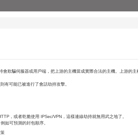
 ) 」類似，連線劫持會欺騙伺服器或用戶端，把上游的主機當成實際合法的主機。
包，則有可能已被進行了會話劫持攻擊。
L 代替 HTTP，或者乾脆使用 IPSec/VPN，這樣連線劫持就無用武之地了。
點，例如可預測的封包順序。
對策