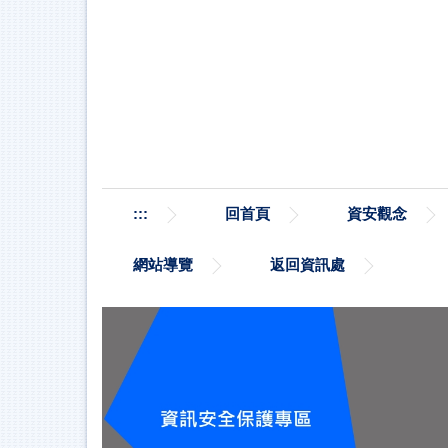
跳
到
主
要
內
容
區
:::
回首頁
資安觀念
網站導覽
返回資訊處