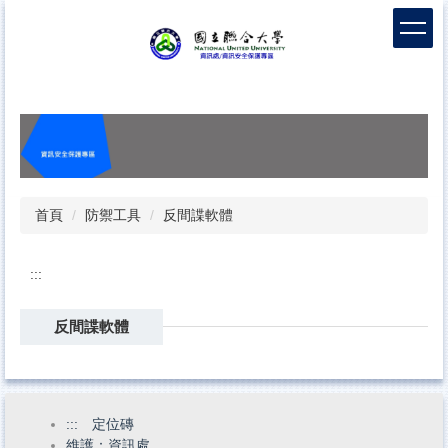
跳
到
主
要
內
容
區
首頁
防禦工具
反間諜軟體
:::
反間諜軟體
:::
定位磚
維護：資訊處